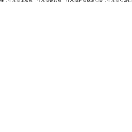
板，佳木斯苯板胶，佳木斯瓷砖胶，佳木斯轻质抹灰石膏，佳木斯石膏自