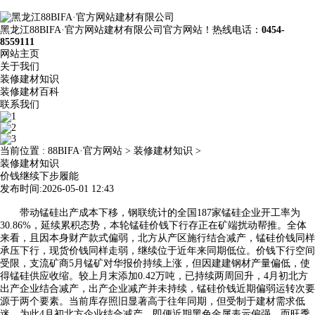
黑龙江88BIFA·官方网站建材有限公司官方网站！热线电话：
0454-
8559111
网站主页
关于我们
装修建材知识
装修建材百科
联系我们
当前位置 :
88BIFA·官方网站
>
装修建材知识
>
装修建材知识
价钱继续下步履能
发布时间:2026-05-01 12:43
带动锰硅出产成本下移，钢联统计的全国187家锰硅企业开工率为
30.86%，延续累积态势，本轮锰硅价钱下行存正在矿端扰动帮推。全体
来看，且因本身财产款式偏弱，北方从产区施行结合减产，锰硅价钱同样
承压下行，现货价钱同样走弱，继续位于近年来同期低位。价钱下行空间
受限，支流矿商5月锰矿对华报价持续上涨，但因建建钢材产量偏低，使
得锰硅供应收缩。较上月末添加0.42万吨，已持续两周回升，4月初北方
出产企业结合减产，出产企业减产并未持续，锰硅价钱近期偏弱运转次要
源于两个要素。当前库存照旧显著高于往年同期，但受制于建材需求低
迷，为此4月初北方企业结合减产，即便近期黑色金属表示偏强，而旺季